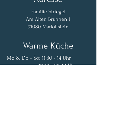
Familie Striegel
Am Alten Brunnen 1
91080 Marloffstein
Warme Küche
Mo & Do - So: 11:30 - 14 Uhr
17:30 - 20:30 Uhr
​​Di & Mi: geschlossen
Das Restaurant ist abends bis 23:30
Uhr geöffnet.
Kontakt
info@alterbrunnen.net
+49 9131 53650