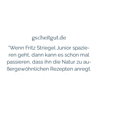
gscheitgut.de
"Wenn Fritz Strie­gel Ju­ni­or spa­zie­
ren geht, dann kann es schon mal
pas­sie­ren, dass ihn die Natur zu au­
ßer­ge­wöhn­li­chen Re­zep­ten an­regt.
Sein jüngs­ter Clou: »Erd­bee­ren im
Felde«."...
Weiter lesen
150-jähriges Jubiläum