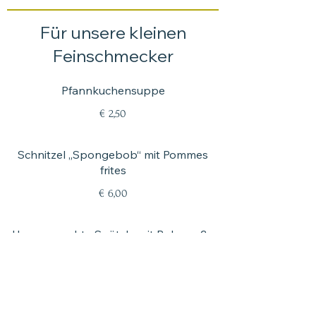
Für unsere kleinen
Feinschmecker
Pfannkuchensuppe
€ 2,50
Schnitzel „Spongebob“ mit Pommes
frites
€ 6,00
Hausgemachte Spätzle mit Rahmsoße
€ 4,50
Portion Pommes frites mit Ketchup